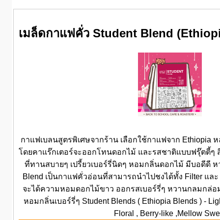
เมล็ดกาแฟคั่ว Student Blend (Ethiopi
กาแฟเบลนสูตรพิเศษจากร้าน เลือกใช้กาแฟจาก Ethiopia
โดยคาแร๊กเตอร์จะออกโทนดอกไม้ และรสชาติแบบฟรุ๊ตตี้ๆ 
ที่ทานสบายๆ เปรี้ยวเบอร์รี่นิดๆ หอมกลิ่นดอกไม้ มีบอดีด
Blend เป็นกาแฟคั่วอ่อนที่สามารถนำไปชงได้ทั้ง Filter แ
จะได้ความหอมดอกไม้ขาว ออกรสเบอร์รี่ๆ หวานกลมกล่อ
หอมกลิ่นเบอร์รี่ๆ Student Blends ( Ethiopia Blends ) - Ligh
Floral , Berry-like ,Mellow Swe