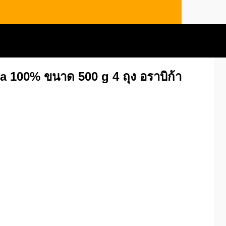
ca 100% ขนาด 500 g 4 ถุง อราบิก้า