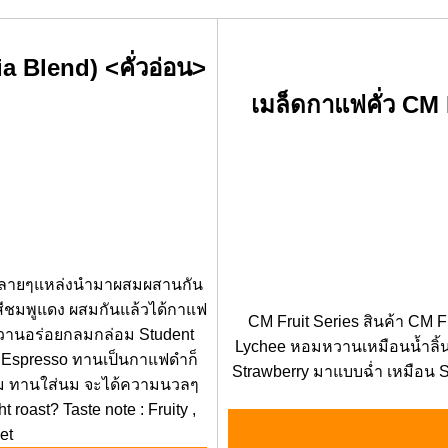
a Blend) <คั่วอ่อน>
เมล็ดกาแฟคั่ว CM 
 หลายๆแหล่งนำมาผสมผสานกัน
สีชมพูแดง ผสมกันแล้วได้กาแฟ
CM Fruit Series สินค้า CM Fr
ี หวานอร่อยกลมกล่อม Student
Lychee หอมหวานเหมือนน้ำลิ้นจี
ละ Espresso ทานเป็นกาแฟดำก็
Strawberry มาแบบฉ่ำ เหมือน St
ม ทานใส่นม จะได้ความนวลๆ
t roast? Taste note : Fruity ,
et