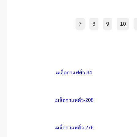
7
8
9
10
เมล็ดกาแฟคั่ว-34
เมล็ดกาแฟคั่ว-208
เมล็ดกาแฟคั่ว-276