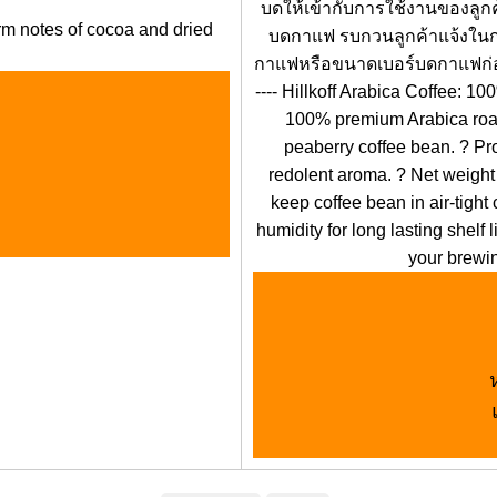
บดให้เข้ากับการใช้งานของลูกค
arm notes of cocoa and dried
บดกาแฟ รบกวนลูกค้าแจ้งในกล
กาแฟหรือขนาดเบอร์บดกาแฟก่อนทำ
---- Hillkoff Arabica Coffee:
100% premium Arabica roast
peaberry coffee bean. ? Pro
redolent aroma. ? Net weight 
keep coffee bean in air-tight
humidity for long lasting shelf
your brewin