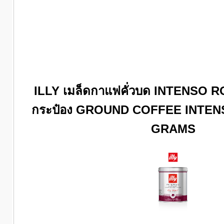
ILLY เมล็ดกาแฟคั่วบด INTENSO RO
กระป๋อง GROUND COFFEE INTEN
GRAMS